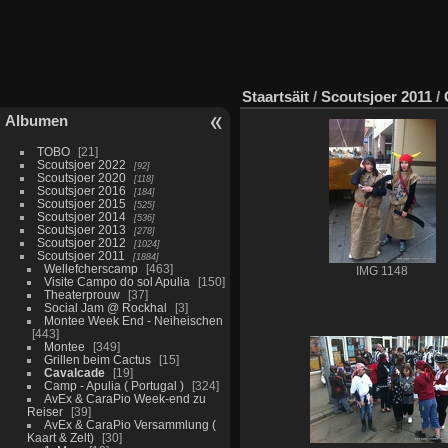
Staartsäit
/
Scoutsjoer 2011
/
Albumen
TOBO
21
Scoutsjoer 2022
92
Scoutsjoer 2020
118
Scoutsjoer 2016
184
Scoutsjoer 2015
525
Scoutsjoer 2014
536
Scoutsjoer 2013
278
Scoutsjoer 2012
1024
Scoutsjoer 2011
1884
Wellefcherscamp
463
IMG 1148
Visite Campo do sol Apulia
150
Theaterprouw
37
Social Jam @ Rockhal
3
Montee Week End - Neiheischen
443
Montee
349
Grillen beim Cactus
15
Cavalcade
19
Camp - Apulia ( Portugal )
324
AvEx & CaraPio Week-end zu
Reiser
39
AvEx & CaraPio Versammlung (
Kaart & Zelt)
30