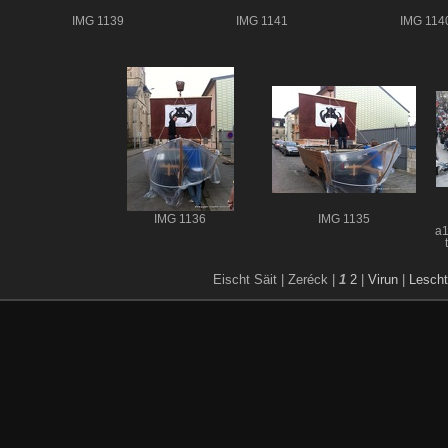
IMG 1139
IMG 1141
IMG 114
IMG 1136
IMG 1135
a
Eischt Säit |
Zeréck |
1
2
|
Virun
|
Lescht