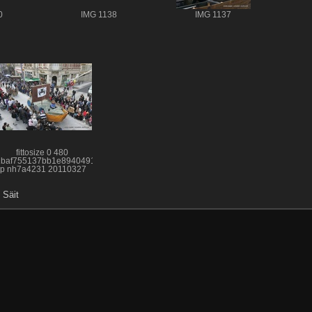
0
IMG 1138
IMG 1137
fittosize 0 480
1baf755137bb1e8940491fb03944658
tp nh7a4231 20110327
 Säit