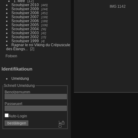
1. Mee
12
Scoutsjoer 2010
445
IMG 1142
Scoutsjoer 2009
244
Scoutsjoer 2008
451
Scoutsjoer 2007
199
Scoutsjoer 2006
189
Scoutsjoer 2005
106
Scoutsjoer 2004
56
Scoutsjoer 2003
42
Scoutsjoer 2002
15
Scoutsjoer 1999
4
Ragnar le roi Viking du Crépuscule
des Étangs...
2
Fotoen
Identifikatioun
Umeldung
Schnell Umeldung
Benotzernumm
Passwuert
Auto-Login