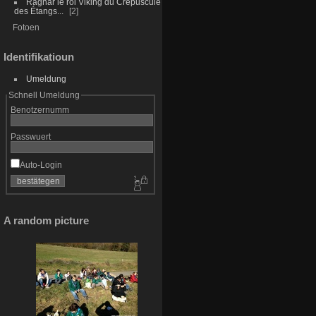
Ragnar le roi Viking du Crépuscule
des Étangs...
2
Fotoen
Identifikatioun
Umeldung
Schnell Umeldung
Benotzernumm
Passwuert
Auto-Login
A random picture