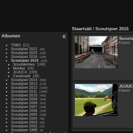
Staartsäit
/
Scoutsjoer 2015
Albumen
Scouts
Fotoen
TOBO
21
Scoutsjoer 2022
92
Scoutsjoer 2020
118
Scoutsjoer 2016
184
Scoutsjoer 2015
525
Scoutskirmes
186
Montee
34
JUJUCA
269
Cavalcade
36
Scoutsjoer 2014
536
Scoutsjoer 2013
278
JUJU
Scoutsjoer 2012
1024
Fotoen
Scoutsjoer 2011
1884
Scoutsjoer 2010
445
Scoutsjoer 2009
244
Scoutsjoer 2008
451
Scoutsjoer 2007
199
Scoutsjoer 2006
189
Scoutsjoer 2005
106
Scoutsjoer 2004
56
Scoutsjoer 2003
42
Scoutsjoer 2002
15
Scoutsjoer 1999
4