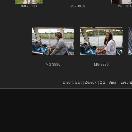
IMG 3838
IMG 3819
IMG 381
MG 3890
MG 3886
Eischt Säit |
Zeréck |
1
2
|
Virun
|
Lescht