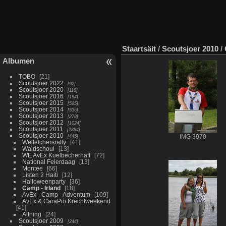
Staartsäit
/
Scoutsjoer 2010
/
Albumen
TOBO
21
Scoutsjoer 2022
92
Scoutsjoer 2020
118
Scoutsjoer 2016
184
Scoutsjoer 2015
525
Scoutsjoer 2014
536
Scoutsjoer 2013
278
Scoutsjoer 2012
1024
Scoutsjoer 2011
1884
Scoutsjoer 2010
445
IMG 3970
Wellefchersrally
41
Waldschoul
13
WE AvEx Kuelbecherhaff
72
National Feierdaag
13
Montee
66
Listen 2 Haiti
12
Halloweenparty
36
Camp - Irland
18
AvEx - Camp - Adventum
109
AvEx & CaraPio Krechtweekend
41
Althing
24
Scoutsjoer 2009
244