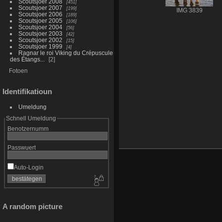
Scoutsjoer 2008
451
Scoutsjoer 2007
199
IMG 3839
Scoutsjoer 2006
189
Scoutsjoer 2005
106
Scoutsjoer 2004
56
Scoutsjoer 2003
42
Scoutsjoer 2002
15
Scoutsjoer 1999
4
Ragnar le roi Viking du Crépuscule
des Étangs...
2
Fotoen
Identifikatioun
Umeldung
Schnell Umeldung
Benotzernumm
Passwuert
Auto-Login
A random picture