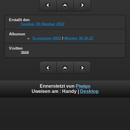
Erstallt den
Sonden 30 Oktober 2022
Albumen
Scoutsjoer 2022
/
Montee 30,10,22
Visitten
3668
Ennerstetzt vun
Piwigo
Uweisen am :
Handy
|
Desktop