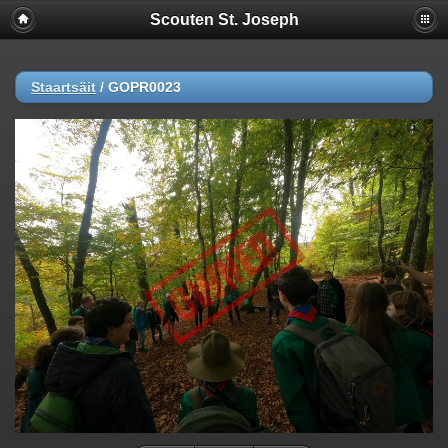
Scouten St. Joseph
Staartsäit
/
GOPR0023