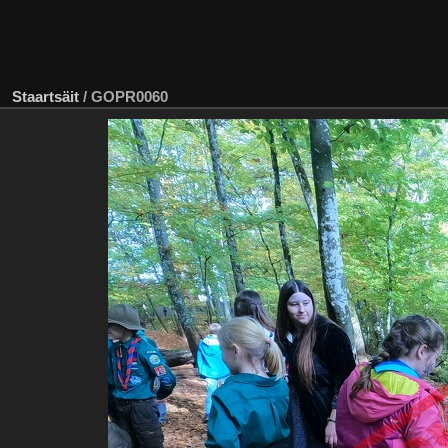
Staartsäit
/
GOPR0060