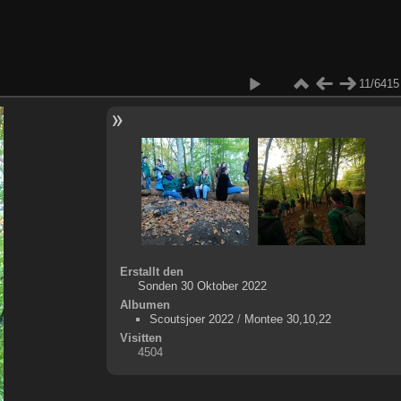
11/6415
Erstallt den
Sonden 30 Oktober 2022
Albumen
Scoutsjoer 2022
/
Montee 30,10,22
Visitten
4504