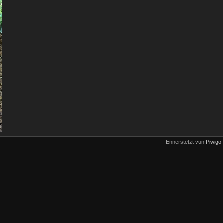
Ennerstetzt vun
Piwigo