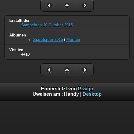
Erstallt den
Samschten 10 Oktober 2015
Albumen
Scoutsjoer 2015
/
Montee
Visitten
4418
Ennerstetzt vun
Piwigo
Uweisen am :
Handy
|
Desktop