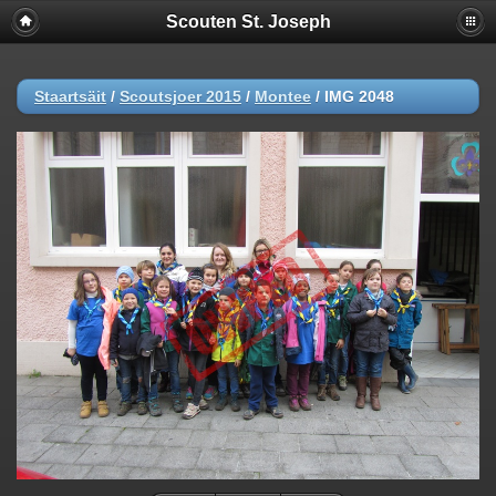
Scouten St. Joseph
Staartsäit
/
Scoutsjoer 2015
/
Montee
/
IMG 2048