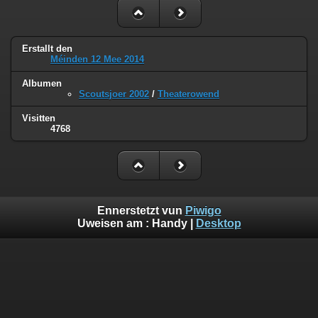
Erstallt den
Méinden 12 Mee 2014
Albumen
Scoutsjoer 2002
/
Theaterowend
Visitten
4768
Ennerstetzt vun
Piwigo
Uweisen am :
Handy
|
Desktop