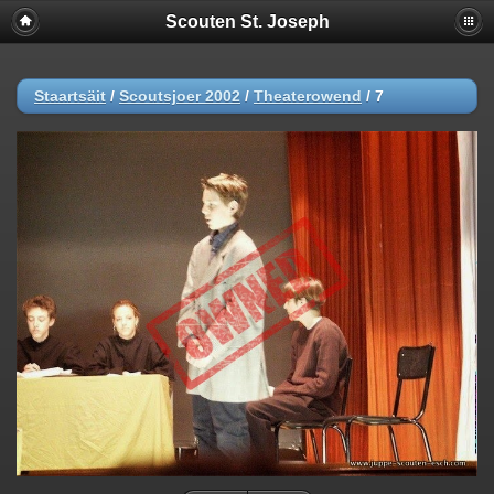
Scouten St. Joseph
Staartsäit
/
Scoutsjoer 2002
/
Theaterowend
/
7