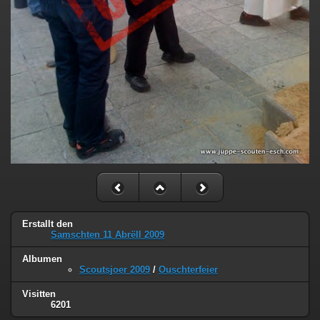
Erstallt den
Samschten 11 Abrëll 2009
Albumen
Scoutsjoer 2009
/
Ouschterfeier
Visitten
6201