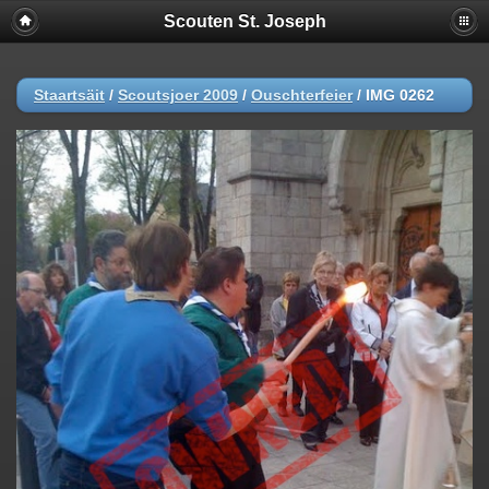
Scouten St. Joseph
Staartsäit
/
Scoutsjoer 2009
/
Ouschterfeier
/
IMG 0262