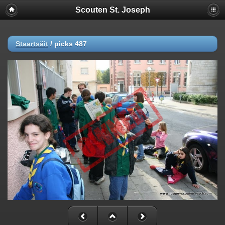
Scouten St. Joseph
Staartsäit
/
picks 487