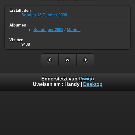
Erstallt den
Sonden 12 Oktober 2008
Albumen
Scoutsjoer 2008
/
Montee
Visitten
9438
Ennerstetzt vun
Piwigo
Uweisen am :
Handy
|
Desktop