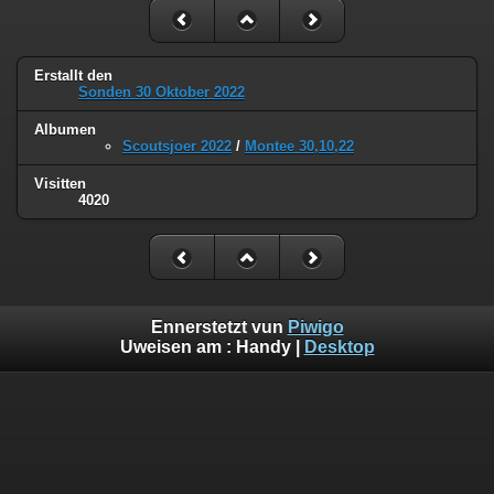
Erstallt den
Sonden 30 Oktober 2022
Albumen
Scoutsjoer 2022
/
Montee 30,10,22
Visitten
4020
Ennerstetzt vun
Piwigo
Uweisen am :
Handy
|
Desktop