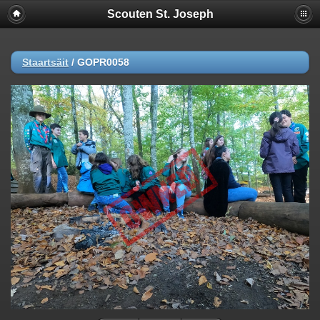
Scouten St. Joseph
Staartsäit
/
GOPR0058