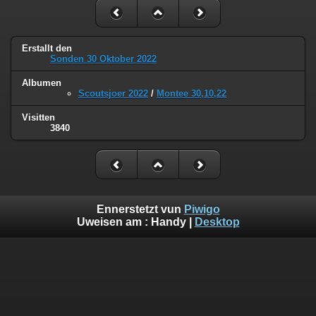
Erstallt den
Sonden 30 Oktober 2022
Albumen
Scoutsjoer 2022
/
Montee 30,10,22
Visitten
3840
Ennerstetzt vun
Piwigo
Uweisen am :
Handy
|
Desktop