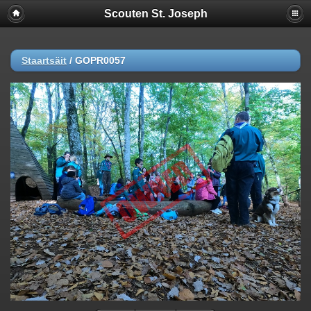
Scouten St. Joseph
Staartsäit
/
GOPR0057