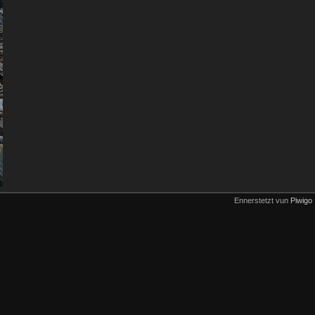
Ennerstetzt vun
Piwigo