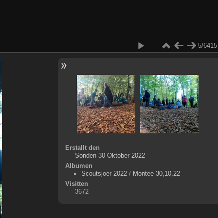
5/6415
Erstallt den
Sonden 30 Oktober 2022
Albumen
Scoutsjoer 2022
/
Montee 30,10,22
Visitten
3672