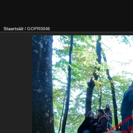
Staartsäit
/
GOPR0046