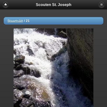
Scouten St. Joseph
Staartsäit
/
21