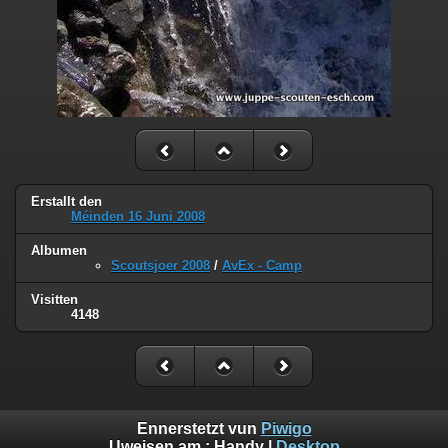
Erstallt den
Méinden 16 Juni 2008
Albumen
Scoutsjoer 2008
/
AvEx - Camp
Visitten
4148
Ennerstetzt vun
Piwigo
Uweisen am :
Handy
|
Desktop