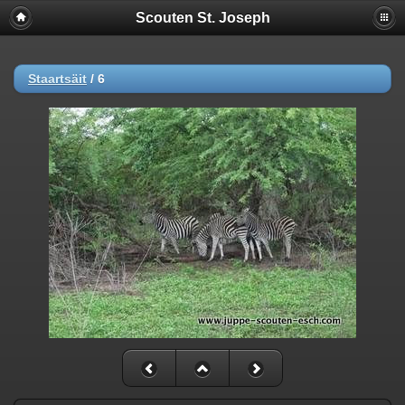
Scouten St. Joseph
Staartsäit
/
6