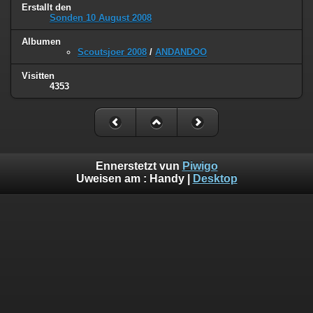
Erstallt den
Sonden 10 August 2008
Albumen
Scoutsjoer 2008
/
ANDANDOO
Visitten
4353
Ennerstetzt vun
Piwigo
Uweisen am :
Handy
|
Desktop