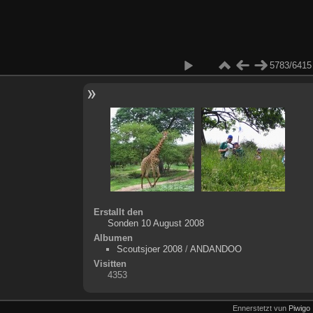
5783/6415
Erstallt den
Sonden 10 August 2008
Albumen
Scoutsjoer 2008
/
ANDANDOO
Visitten
4353
Ennerstetzt vun
Piwigo