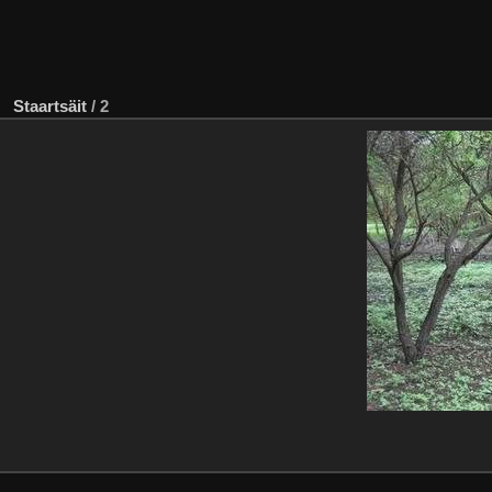
Staartsäit
/
2