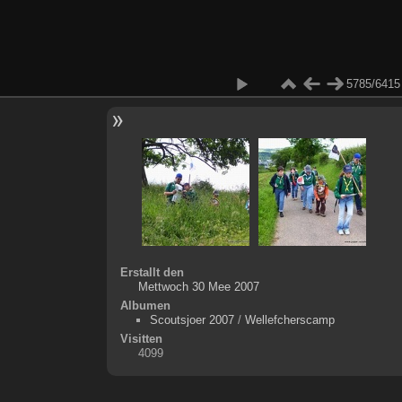
5785/6415
Erstallt den
Mettwoch 30 Mee 2007
Albumen
Scoutsjoer 2007
/
Wellefcherscamp
Visitten
4099