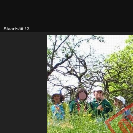
Staartsäit
/
3