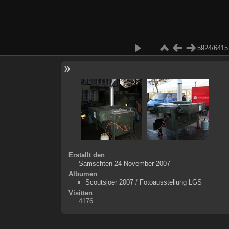
5924/6415
Erstallt den
Samschten 24 November 2007
Albumen
Scoutsjoer 2007
/
Fotoausstellung LGS
Visitten
4176