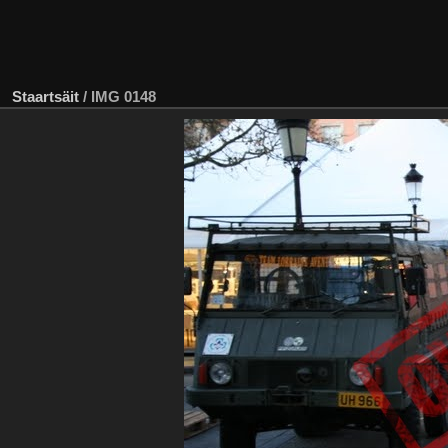
Staartsäit
/
IMG 0148