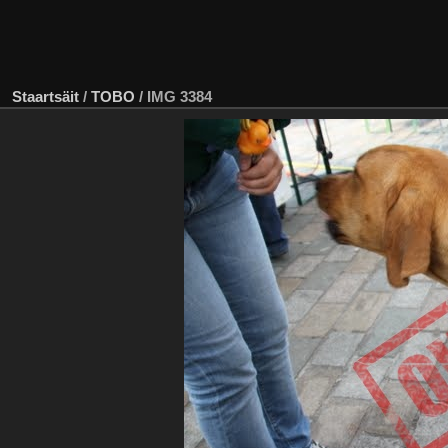
Staartsäit
/
TOBO
/
IMG 3384