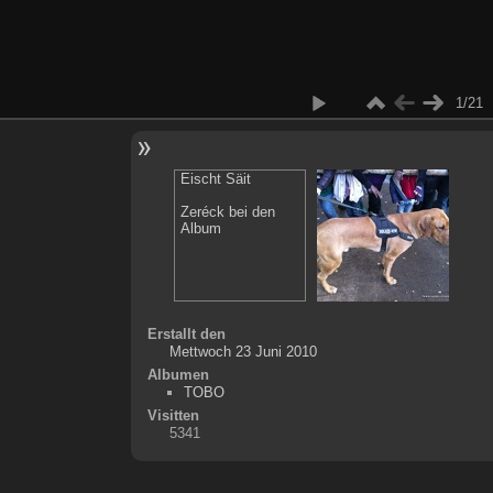
1/21
Eischt Säit
Zeréck bei den
Album
Erstallt den
Mettwoch 23 Juni 2010
Albumen
TOBO
Visitten
5341