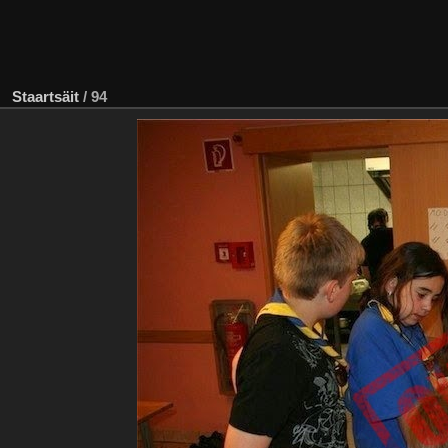
Staartsäit
/
94