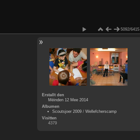
5092/6415
Erstallt den
Méinden 12 Mee 2014
Albumen
Scoutsjoer 2009
/
Wellefcherscamp
Visitten
4379