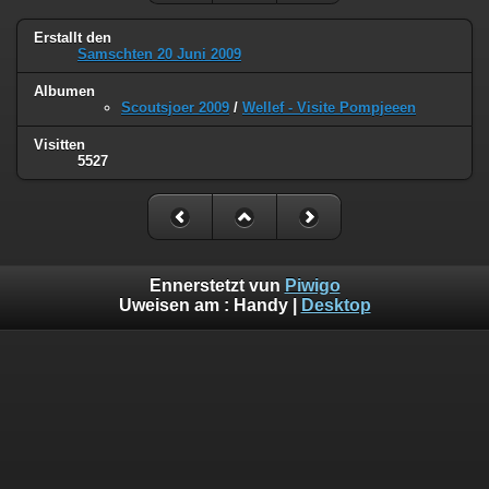
Erstallt den
Samschten 20 Juni 2009
Albumen
Scoutsjoer 2009
/
Wellef - Visite Pompjeeen
Visitten
5527
Ennerstetzt vun
Piwigo
Uweisen am :
Handy
|
Desktop