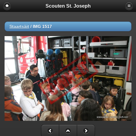
Scouten St. Joseph
Staartsäit
/
IMG 1517