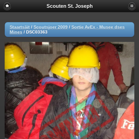
Scouten St. Joseph
Staartsäit
/
Scoutsjoer 2009
/
Sortie AvEx - Musee dses
Mines
/
DSC03363