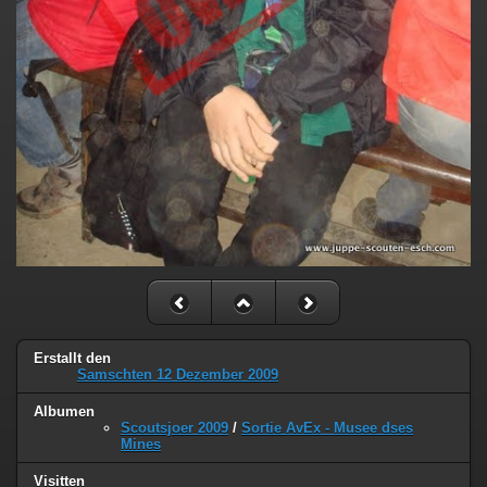
Erstallt den
Samschten 12 Dezember 2009
Albumen
Scoutsjoer 2009
/
Sortie AvEx - Musee dses
Mines
Visitten