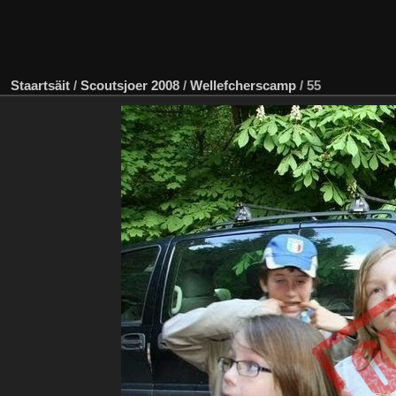
Staartsäit
/
Scoutsjoer 2008
/
Wellefcherscamp
/
55