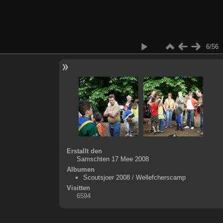
6/56
Erstallt den
Samschten 17 Mee 2008
Albumen
Scoutsjoer 2008
/
Wellefcherscamp
Visitten
6594