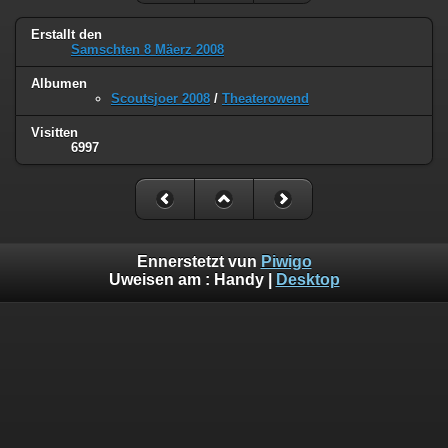
Erstallt den
Samschten 8 Mäerz 2008
Albumen
Scoutsjoer 2008
/
Theaterowend
Visitten
6997
Ennerstetzt vun
Piwigo
Uweisen am :
Handy
|
Desktop