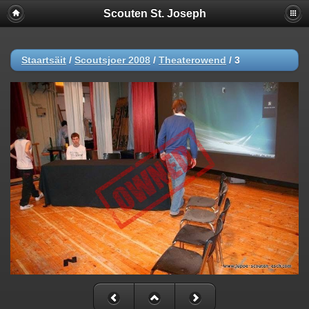
Scouten St. Joseph
Staartsäit
/
Scoutsjoer 2008
/
Theaterowend
/
3